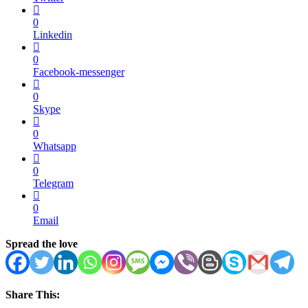
0
Linkedin
0
Facebook-messenger
0
Skype
0
Whatsapp
0
Telegram
0
Email
Spread the love
Share This: