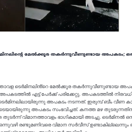
നലിൻ്റെ മേൽക്കൂര തകർന്നുവീണുണ്ടായ അപകടം; ഒരാ
ാവള ടെർമിനലിൻ്റെ മേൽക്കൂര തകർന്നുവീണുണ്ടായ അപകടത
അപകടത്തിൽ എട്ട് പേർക്ക് പരിക്കേറ്റു. അപകടത്തില്‍ നിരവ
ടെർമിനലിലായിരുന്നു അപ‌കടം നടന്നത്. ഇരുമ്പ് ബീം വീണ 
30ഓടെയായിരുന്നു അപകടം സംഭവിച്ചത്. കനത്ത മഴ തുടരുന്നതി
ുടർന്ന് വിമാനത്താവളം ഭാഗികമായി അടച്ചു. ടെർമിനൽ ഒന
 ഒന്നുവഴി രണ്ടുമണിവരെ വിമാന സർവീസ് ഉണ്ടാകില്ലെന്നും രണ്