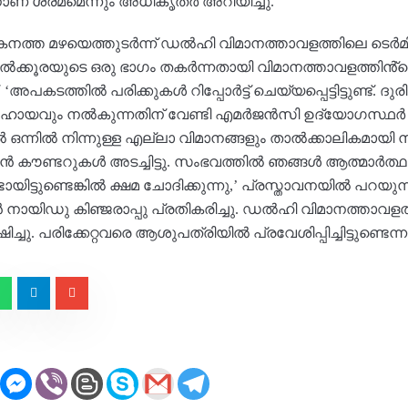
് ശ്രമമെന്നും അധികൃതർ അറിയിച്ചു.
യ കനത്ത മഴയെത്തുടർന്ന് ഡൽഹി വിമാനത്താവളത്തിലെ ടെർ
മേൽക്കൂരയുടെ ഒരു ഭാഗം തകർന്നതായി വിമാനത്താവളത്തി
‘അപകടത്തിൽ പരിക്കുകൾ റിപ്പോർട്ട് ചെയ്യപ്പെട്ടിട്ടുണ്ട്
ും നൽകുന്നതിന് വേണ്ടി എമർജൻസി ഉദ്യോഗസ്ഥർ പ്രവർ
ന്നിൽ നിന്നുള്ള എല്ലാ വിമാനങ്ങളും താൽക്കാലികമായി നി
ൻ കൗണ്ടറുകൾ അടച്ചിട്ടു. സംഭവത്തിൽ ഞങ്ങൾ ആത്മാർത്ഥമാ
ിട്ടുണ്ടെങ്കിൽ ക്ഷമ ചോദിക്കുന്നു,’ പ്രസ്താവനയിൽ പറയുന
നായിഡു കിഞ്ജരാപ്പു പ്രതികരിച്ചു. ഡൽഹി വിമാനത്താവളത
ചു. പരിക്കേറ്റവരെ ആശുപത്രിയിൽ പ്രവേശിപ്പിച്ചിട്ടുണ്ടെന്നു