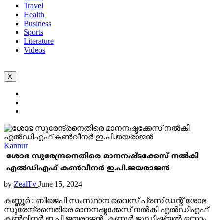
Travel
Health
Business
Sports
Literature
Videos
X
Kannur
ശോഭ സുരേന്ദ്രനെതിരെ മാനനഷ്ടക്കേസ് നൽകി
എൽഡിഎഫ് കൺവീനർ ഇ.പി.ജയരാജൻ
by
ZealTv
June 15, 2024
കണ്ണൂർ : ബിജെപി സംസ്ഥാന വൈസ് പ്രസിഡന്റ് ശോഭ
സുരേന്ദ്രനെതിരെ മാനനഷ്ടക്കേസ് നൽകി എൽഡിഎഫ്
കൺവീനർ ഇ.പി.ജയരാജൻ. കണ്ണൂർ ജൂഡീഷ്യൽ ഒന്നാം