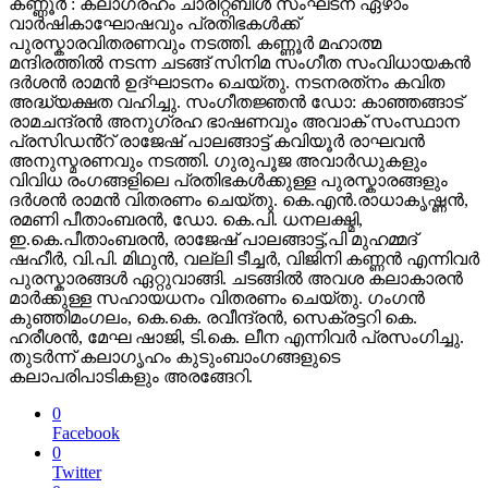
കണ്ണൂര്‍ : കലാഗ്രഹം ചാരിറ്റബിള്‍ സംഘടന ഏഴാം
വാര്‍ഷികാഘോഷവും പ്രതിഭകള്‍ക്ക്
പുരസ്കാരവിതരണവും നടത്തി. കണ്ണൂര്‍ മഹാത്മ
മന്ദിരത്തിൽ നടന്ന ചടങ്ങ് സിനിമ സംഗീത സംവിധായകൻ
ദർശൻ രാമൻ ഉദ്ഘാടനം ചെയ്തു. നടനരത്‌നം കവിത
അദ്ധ്യക്ഷത വഹിച്ചു. സംഗീതജ്ഞൻ ഡോ: കാഞ്ഞങ്ങാട്
രാമചന്ദ്രന്‍ അനുഗ്രഹ ഭാഷണവും അവാക് സംസ്ഥാന
പ്രസിഡൻ്റ് രാജേഷ് പാലങ്ങാട്ട് കവിയൂര്‍ രാഘവന്‍
അനുസ്മരണവും നടത്തി. ഗുരുപൂജ അവാർഡുകളും
വിവിധ രംഗങ്ങളിലെ പ്രതിഭകൾക്കുള്ള പുരസ്കാരങ്ങളും
ദർശൻ രാമൻ വിതരണം ചെയ്തു. കെ.എൻ.രാധാകൃഷ്ണൻ,
രമണി പീതാംബരൻ, ഡോ. കെ.പി. ധനലക്ഷ്മി,
ഇ.കെ.പീതാംബരൻ, രാജേഷ് പാലങ്ങാട്ട്,പി മുഹമ്മദ്
ഷഹീർ, വി.പി. മിഥുൻ, വല്ലി ടീച്ചർ, വിജിനി കണ്ണൻ എന്നിവർ
പുരസ്കാരങ്ങൾ ഏറ്റുവാങ്ങി. ചടങ്ങില്‍ അവശ കലാകാരന്‍
മാര്‍ക്കുള്ള സഹായധനം വിതരണം ചെയ്തു. ഗംഗൻ
കുഞ്ഞിമംഗലം, കെ.കെ. രവീന്ദ്രൻ, സെക്രട്ടറി കെ.
ഹരീശൻ, മേഘ ഷാജി, ടി.കെ. ലീന എന്നിവർ പ്രസംഗിച്ചു.
തുടർന്ന് കലാഗൃഹം കുടുംബാംഗങ്ങളുടെ
കലാപരിപാടികളും അരങ്ങേറി.
0
Facebook
0
Twitter