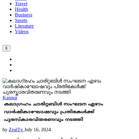
Travel
Health
Business
Sports
Literature
Videos
X
Kannur
കലാഗ്രഹം ചാരിറ്റബിള്‍ സംഘടന ഏഴാം
വാര്‍ഷികാഘോഷവും പ്രതിഭകള്‍ക്ക്
പുരസ്കാരവിതരണവും നടത്തി
by
ZealTv
July 16, 2024