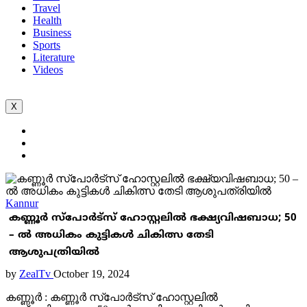
Travel
Health
Business
Sports
Literature
Videos
X
Kannur
കണ്ണൂർ സ്പോർട്സ് ഹോസ്റ്റലിൽ ഭക്ഷ്യവിഷബാധ; 50
– ൽ അധികം കുട്ടികൾ ചികിത്സ തേടി
ആശുപത്രിയിൽ
by
ZealTv
October 19, 2024
കണ്ണൂർ : കണ്ണൂർ സ്പോർട്സ് ഹോസ്റ്റലിൽ