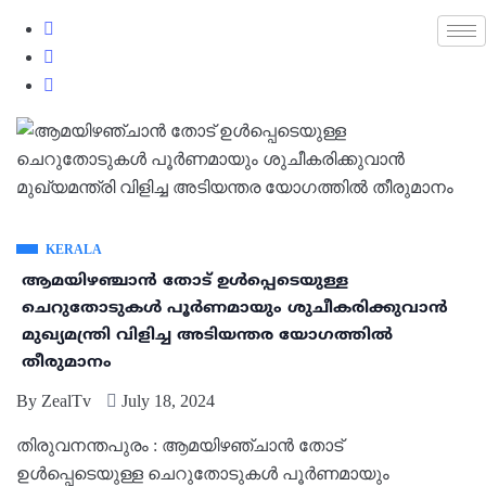
KERALA
ആമയിഴഞ്ചാൻ തോട് ഉൾപ്പെടെയുള്ള
ചെറുതോടുകൾ പൂർണമായും ശുചീകരിക്കുവാൻ
മുഖ്യമന്ത്രി വിളിച്ച അടിയന്തര യോഗത്തിൽ
തീരുമാനം
By
ZealTv
July 18, 2024
തിരുവനന്തപുരം : ആമയിഴഞ്ചാൻ തോട്
ഉൾപ്പെടെയുള്ള ചെറുതോടുകൾ പൂർണമായും