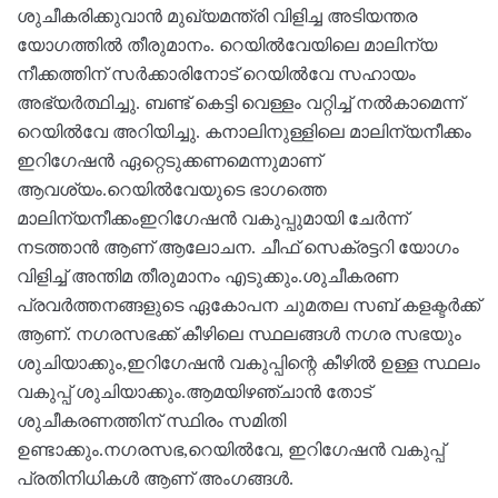
ശുചീകരിക്കുവാൻ മുഖ്യമന്ത്രി വിളിച്ച അടിയന്തര
യോഗത്തിൽ തീരുമാനം. റെയിൽവേയിലെ മാലിന്യ
നീക്കത്തിന് സർക്കാരിനോട് റെയിൽവേ സഹായം
അഭ്യർത്ഥിച്ചു. ബണ്ട് കെട്ടി വെള്ളം വറ്റിച്ച് നൽകാമെന്ന്
റെയിൽവേ അറിയിച്ചു. കനാലിനുള്ളിലെ മാലിന്യനീക്കം
ഇറിഗേഷൻ ഏറ്റെടുക്കണമെന്നുമാണ്
ആവശ്യം.റെയിൽവേയുടെ ഭാഗത്തെ
മാലിന്യനീക്കംഇറിഗേഷൻ വകുപ്പുമായി ചേർന്ന്
നടത്താൻ ആണ് ആലോചന. ചീഫ് സെക്രട്ടറി യോഗം
വിളിച്ച് അന്തിമ തീരുമാനം എടുക്കും.ശുചീകരണ
പ്രവർത്തനങ്ങളുടെ ഏകോപന ചുമതല സബ് കളക്ടർക്ക്
ആണ്. നഗരസഭക്ക് കീഴിലെ സ്ഥലങ്ങൾ നഗര സഭയും
ശുചിയാക്കും,ഇറിഗേഷൻ വകുപ്പിന്റെ കീഴിൽ ഉള്ള സ്ഥലം
വകുപ്പ് ശുചിയാക്കും.ആമയിഴഞ്ചാൻ തോട്
ശുചീകരണത്തിന് സ്ഥിരം സമിതി
ഉണ്ടാക്കും.നഗരസഭ,റെയിൽവേ, ഇറിഗേഷൻ വകുപ്പ്
പ്രതിനിധികൾ ആണ് അംഗങ്ങൾ.