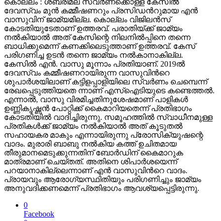
കൊല്ലം : ശബരിമല സ്വർണക്കൊള്ള കേസിൽ
ദേവസ്വം മുൻ കമ്മീഷണറും പ്രസിഡന്‍റുമായ എൻ
വാസുവിന് ജാമ്യമില്ല. കൊല്ലം വിജിലൻസ്
കോടതിയുടേതാണ് ഉത്തരവ്. പരാതിയ്ക്ക് ജാമ്യം
നൽകിയാൽ അത് കേസിന്റെ നിലനിൽപ്പിനെ തന്നെ
ബാധിക്കുമെന്ന് കണക്കിലെടുത്താണ് ഉത്തരവ്. കേസ്
പരിഗണിച്ച ഉടൻ തന്നെ ജാമ്യം നൽകാനാകില്ല.
കേസിൽ എൻ. വാസു മൂന്നാം പ്രതിയാണ്. 2019ൽ
ദേവസ്വം കമ്മീഷണറായിരുന്ന വാസുവിന്‍റെ
ശുപാർശയിലാണ് കട്ടിളപ്പാളിയിലെ സ്വർണം ചെമ്പെന്ന്
രേഖപ്പെടുത്തിയതെ ന്നാണ് എസ്ഐടിയുടെ കണ്ടെത്തൽ.
എന്നാൽ, വാസു വിരമിച്ചതിനുശേഷമാണ് പാളികൾ
ഉണ്ണികൃഷ്ണൻ പോറ്റിക്ക് കൈമാറിയതെന്ന് പ്രതിഭാഗം
കോടതിയിൽ വാദിച്ചിരുന്നു. സമൂഹത്തിൽ സ്വാധീനമുള്ള
പ്രതികൾക്ക് ജാമ്യം നൽകിയാൽ അത് കൂടുതൽ
സഹായകര മാകും എന്നായിരുന്നു പ്രോസിക്യുഷന്റെ
വാദം. മുരാരി ബാബു നൽകിയ കത്ത് ഉചിതമായ
തീരുമാനമെടുക്കുന്നതിന് ബോർഡിന് കൈമാറുക
മാത്രമാണ് ചെയ്തത്. അതിനെ ശിപാർശയെന്ന്
പറയാനാകില്ലെന്നാണ് എൻ വാസുവിന്‍റെ വാദം.
പ്രായവും ആരോഗ്യസ്ഥിതിയും പരിഗണിച്ചും ജാമ്യം
അനുവദിക്കണമെന്ന് പ്രതിഭാഗം ആവശ്യപ്പെട്ടിരുന്നു.
0
Facebook