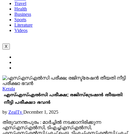
Travel
Health
Business
Sports
Literature
Videos
X
Kerala
എസ്എസ്എൽസി പരീക്ഷ; രജിസ്ട്രേഷൻ തീയതി
നീട്ടി പരീക്ഷാ ഭവൻ
by
ZealTv
December 1, 2025
തിരുവനന്തപുരം : മാർച്ചിൽ നടക്കാനിരിക്കുന്ന
എസ്എസ്എൽസി, ടിഎച്ച്എസ്എൽസി,
എസ്എസ്എൽസി (എച്ച് ഐ), ടിഎച്ച്എസ്എൽസി (എച്ച്