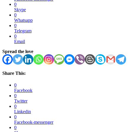
0
Skype
0
Whatsapp
0
Telegram
0
Email
Spread the love
Share This:
0
Facebook
0
Twitter
0
Linkedin
0
Facebook-messenger
0