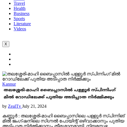
Travel
Health
Business
Sports
Literature
Videos
X
Kannur
തലശ്ശേരി-മാഹി ബൈപ്പാസിൽ പള്ളൂർ സ്പിന്നിംഗ്
മിൽ റോഡിലേക്ക് പുതിയ അടിപ്പാത നിർമ്മിക്കും
by
ZealTv
July 21, 2024
കണ്ണൂർ : തലശ്ശേരി-മാഹി ബൈപ്പാസിലെ പള്ളൂർ സ്പിന്നിങ്
മിൽ ജംഗ്ഷനിലെ സിഗ്നൽ പോയിന്റ് ഒഴിവാക്കാനും പുതിയ
അടിപ്പാത നിർമ്മിക്കാനും തീരുമാനമായി. നിയമസഭ