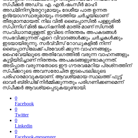
സ്‌പീക്കർ അഡ്വ. എ. എൻ.ഷംസീർ മാഹി
അഡ്‌മിനിസ്ട്രേറ്ററുമായും ദേശീയ പാത ഉന്നത
ഉദ്യോഗസ്ഥരുമായും നടത്തിയ ചർച്ചയിലാണ്
തീരുമാനമായത്. നില വിൽ ബൈപ്പാസിൽ പള്ളൂരിൽ
സ്‌പിന്നിഗ് മിൽ ജംഗ്ഷനിൽ മാത്ര മാണ് സിഗ്നൽ
സംവിധാനമുള്ളത്. ഇവിടെ നിരന്തരം അപകടങ്ങൾ
സംഭവിക്കുന്നത് ഏറെ വിവാദങ്ങൾക്കും ചർച്ചകൾക്കും
ഇടയായിരുന്നു. സർവ്വീസ് റോഡുകളിൽ നിന്ന്
ബൈപ്പാസിലേക്ക് പ്രവേശി ക്കുന്ന വാഹനങ്ങളും
ഹൈവേയിലൂടെ അതിവേഗത്തിൽ വരുന്ന വാഹനങ്ങളും
കൂട്ടിയിടിച്ചാണ് നിരന്തരം അപകടങ്ങളുണ്ടാകുന്നത്.
അടിപ്പാത വരുന്നതോടെ ഈ ഗൗരവമേറിയ പ്രശ്‌നത്തിന്
സ്‌പീക്കറുടെ അവസരോചിത ഇടപെടലിലൂടെ
പരിഹാരമാവുകയാണ്. ആവശ്യമായ സ്ഥലത്ത് ഫുട്ട്
ഓവർ ബ്രിഡ്‌ജ് നിർമ്മിക്കുന്നതും പരിഗണിക്കണമെന്ന്
സ്പീക്കർ ആവശ്യപ്പെടുകയുണ്ടായി.
0
Facebook
0
Twitter
0
Linkedin
0
Facebook-messenger