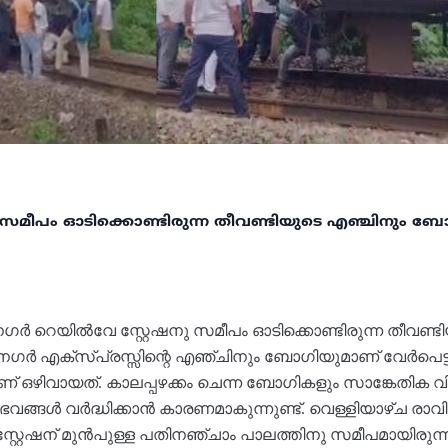
സമീപം ഓടിക്കൊണ്ടിരുന്ന തീവണ്ടിയുടെ എഞ്ചിനും ബോ
ഗർ റെയിൽവേ സ്റ്റേഷനു സമീപം ഓടിക്കൊണ്ടിരുന്ന തീവണ
റാനഗർ എക്സ്പ്രസ്സിന്റെ എഞ്ചിനും ബോഗിയുമാണ് വേർപെട്
ഒഴിവായത്. കാലപ്പഴക്കം ചെന്ന ബോഗികളും സാങ്കേതിക വിഭ
ഭവങ്ങൾ വർദ്ധിക്കാൻ കാരണമാകുന്നുണ്ട്. വെള്ളിയാഴ്ച ര
്റേഷന് മുൻപുള്ള പതിനഞ്ചാം പാലത്തിനു സമീപമായിരുന