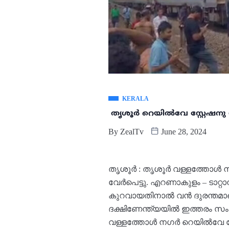
KERALA
തൃശൂർ റെയിൽവേ സ്റ്റേഷനു 
By
ZealTv
June 28, 2024
തൃശൂർ : തൃശൂർ വള്ളത്തോൾ ന
വേർപെട്ടു. എറണാകുളം – ടാറ്
കുറവായതിനാൽ വൻ ദുരന്തമാണ് 
ദക്ഷിണേന്ത്യയിൽ ഇത്തരം സം
വള്ളത്തോൾ നഗർ റെയിൽവേ സ്റ