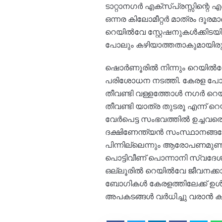
ടാറ്റാനഗർ എക്സ്പ്രസ്സിന്റെ 
ഒന്നര കിലോമീറ്റർ മാത്രം ദൂ
റെയിൽവേ സ്റ്റേഷനുകൾക്കിടയി
പോലും കഴിയാത്തതാകുമായിരുന്നു
ഷൊർണൂരിൽ നിന്നും റെയിൽവേ
പരിശോധന നടത്തി. കേരള പോലീസു
തീവണ്ടി വള്ളത്തോൾ നഗർ റെയി
തീവണ്ടി യാത്ര തുടരൂ എന്ന്
വേർപെട്ട സംഭവത്തിൽ ഉച്ചവര
ദക്ഷിണേന്ത്യൻ സംസ്ഥാനങ്ങ
പിന്നില്ലെന്നും ആരോപണമുണ്ട
പൊട്ടിവീണ് പൊന്നാനി സ്വ
ഒല്ലൂരിൽ റെയിൽവേ ജീവനക്കാരന
ബോഗികൾ കേരളത്തിലേക്ക് ഉൾപ
അപകടങ്ങൾ വർധിച്ചു വരാൻ കാ