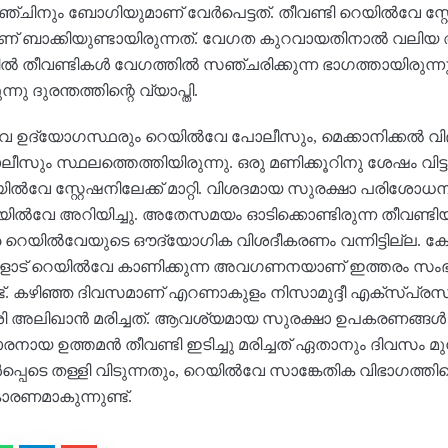
എഞ്ചിനും ബോഗിയുമാണ് വേർപെട്ടത്. തീവണ്ടി റെയിൽവേ സ്റ്
രമാണ് ബാക്കിയുണ്ടായിരുന്നത്. വേഗത കുറവായതിനാൽ വലി
ൽ തീവണ്ടികൾ വേഗത്തിൽ സഞ്ചരിക്കുന്ന ഭാഗത്തായിരുന്നു 
 ദുരന്തത്തിന്റെ വ്യാപ്തി.
 ഉദ്യോഗസ്ഥരും റെയിൽവേ പോലീസും, മെക്കാനിക്കൽ വിഭ
ം സ്ഥലത്തെത്തിയിരുന്നു. ഒരു മണിക്കൂറിനു ശേഷം വിട്ടുപോ
ൽവേ സ്റ്റേഷനിലേക്ക് മാറ്റി. വിശദമായ സുരക്ഷാ പരിശോധന
 റെയിൽവേ അറിയിച്ചു. അതേസമയം ഓടിക്കൊണ്ടിരുന്ന തീവണ
െ റെയിൽവേയുടെ ഔദ്യോഗിക വിശദീകരണം വന്നിട്ടില്ല. കേ
ളോട് റെയിൽവേ കാണിക്കുന്ന അവഗണനയാണ് ഇത്തരം സംഭവ
്. കഴിഞ്ഞ ദിവസമാണ് എറണാകുളം നിസാമുദ്ദീ എക്സ്പ്രസ്
ദേശി അലിഖാൻ മരിച്ചത്. ആവശ്യമായ സുരക്ഷാ ഉപകരണങ്
ായ ഉത്തമൻ തീവണ്ടി ഇടിച്ചു മരിച്ചത് ഏതാനും ദിവസം മുമ്
്പെടെ തള്ളി വിടുന്നതും, റെയിൽവേ സാങ്കേതിക വിഭാഗത്
രണമാകുന്നുണ്ട്.