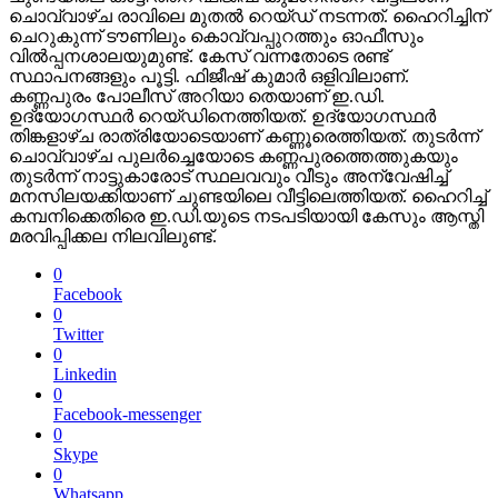
ചൊവ്വാഴ്ച രാവിലെ മുതൽ റെയ്‌ഡ് നടന്നത്. ഹൈറിച്ചിന്
ചെറുകുന്ന് ടൗണിലും കൊവ്വപ്പുറത്തും ഓഫീസും
വിൽപ്പനശാലയുമുണ്ട്. കേസ് വന്നതോടെ രണ്ട്
സ്ഥാപനങ്ങളും പൂട്ടി. ഫിജീഷ് കുമാർ ഒളിവിലാണ്.
കണ്ണപുരം പോലീസ് അറിയാ തെയാണ് ഇ.ഡി.
ഉദ്യോഗസ്ഥർ റെയ്ഡിനെത്തിയത്. ഉദ്യോഗസ്ഥർ
തിങ്കളാഴ്ച രാത്രിയോടെയാണ് കണ്ണൂരെത്തിയത്. തുടർന്ന്
ചൊവ്വാഴ്ച പുലർച്ചെയോടെ കണ്ണപുരത്തെത്തുകയും
തുടർന്ന് നാട്ടുകാരോട് സ്ഥലവവും വീടും അന്വേഷിച്ച്
മനസിലയക്കിയാണ് ചുണ്ടയിലെ വീട്ടിലെത്തിയത്. ഹൈറിച്ച്
കമ്പനിക്കെതിരെ ഇ.ഡി.യുടെ നടപടിയായി കേസും ആസ്തി
മരവിപ്പിക്കല നിലവിലുണ്ട്.
0
Facebook
0
Twitter
0
Linkedin
0
Facebook-messenger
0
Skype
0
Whatsapp