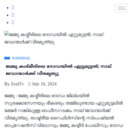
NATIONAL
ജമ്മു കശ്മീരിലെ ദോഡയില്‍ ഏറ്റുമുട്ടല്‍; നാല്
ജവാന്മാർക്ക് വീരമൃത്യു
By
ZealTv
July 16, 2024
ജമ്മു : ജമ്മു കശ്മീരിലെ ദോഡ ജില്ലയില്‍
സുരക്ഷാസേനയും ഭീകരരും തമ്മിലുണ്ടായ ഏറ്റുമുട്ടലില്‍
മേജർ റാങ്കിലുള്ള ഓഫീസറടക്കം നാല് ജവാന്മാർക്ക്
വീരമൃത്യു. രാഷ്ട്രീയ റൈഫിള്‍സിന്റെ സ്പെഷ്യല്‍
ഓപ്പറേഷൻസ് വിഭാഗവും ജമ്മു കശ്മീർ പോലീസും ദോഡ