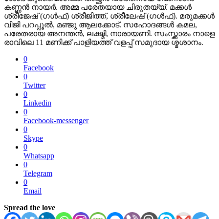
കണ്ണൻ നായർ. അമ്മ പരേതയായ ചിരുതയ്യ്. മക്കൾ
ശ്രീജേഷ് (ഗൾഫ്) ശ്രീജിത്ത്, ശ്രീലേഷ് (ഗൾഫ്). മരുമക്കൾ
വിജി പറപ്പൂൽ, മഞ്ജു ആലക്കോട്. സഹോദങ്ങൾ കമല,
പരേതരായ അനന്തൻ, ലക്ഷ്മി, നാരായണി. സംസ്ക്കാരം നാളെ
രാവിലെ 11 മണിക്ക് പാളിയത്ത് വളപ്പ് സമുദായ ശ്മശാനം.
0
Facebook
0
Twitter
0
Linkedin
0
Facebook-messenger
0
Skype
0
Whatsapp
0
Telegram
0
Email
Spread the love