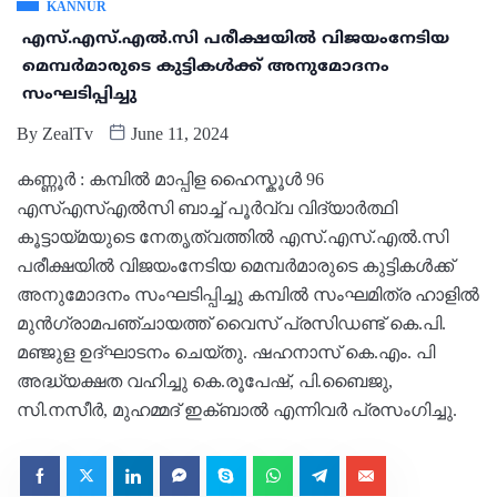
KANNUR
എസ്.എസ്.എൽ.സി പരീക്ഷയിൽ വിജയംനേടിയ
മെമ്പർമാരുടെ കുട്ടികൾക്ക് അനുമോദനം
സംഘടിപ്പിച്ചു
By
ZealTv
June 11, 2024
കണ്ണൂർ : കമ്പിൽ മാപ്പിള ഹൈസ്കൂൾ 96
എസ്എസ്എൽസി ബാച്ച് പൂർവ്വ വിദ്യാർത്ഥി
കൂട്ടായ്മയുടെ നേതൃത്വത്തിൽ എസ്.എസ്.എൽ.സി
പരീക്ഷയിൽ വിജയംനേടിയ മെമ്പർമാരുടെ കുട്ടികൾക്ക്
അനുമോദനം സംഘടിപ്പിച്ചു കമ്പിൽ സംഘമിത്ര ഹാളിൽ
മുൻഗ്രാമപഞ്ചായത്ത് വൈസ് പ്രസിഡണ്ട് കെ.പി.
മഞ്ജുള ഉദ്ഘാടനം ചെയ്തു. ഷഹനാസ് കെ.എം. പി
അദ്ധ്യക്ഷത വഹിച്ചു കെ.രൂപേഷ്, പി.ബൈജു,
സി.നസീർ, മുഹമ്മദ് ഇക്ബാൽ എന്നിവർ പ്രസംഗിച്ചു.