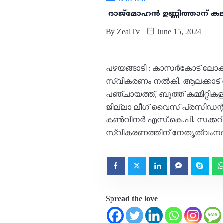
രാജ്മോഹൻ ഉണ്ണിത്താന് കല
By
ZealTv
June 15, 2024
പഴയങ്ങാടി : കാസർകോട് ലോക്‌
സ്വീകരണം നൽകി. ആലക്കാട് നിന്
പഞ്ചായത്ത്, ബൂത്ത് കമ്മിറ്റി
ജില്ലാ ലീഗ് വൈസ് പ്രസിഡന്
കൺവീനർ എസ്.കെ.പി. സക്കറിയ, 
സ്വീകരണത്തിന് നേതൃത്വംന
Spread the love