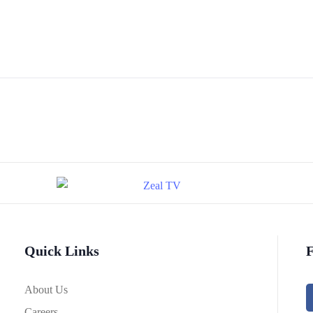
Quick Links
F
About Us
Careers