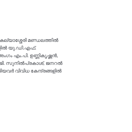
 കല്യാശ്ശേരി മണ്ഡലത്തിൽ
ങളിൽ യു.ഡി.എഫ്.
അംഗം എം.പി. ഉണ്ണികൃഷ്ണൻ,
.ജി. സുനിൽപ്രകാശ്, ജനറൽ
ങിയവർ വിവിധ കേന്ദ്രങ്ങളിൽ