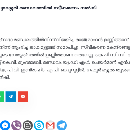
്യാശ്ശേരി മണ്ഡലത്തിൽ സ്വീകരണം നൽകി
സഭാ മണ്ഡലത്തിൽനിന്ന് വിജയിച്ച രാജ്മോഹൻ ഉണ്ണിത്താന്
ന് ആംഭിച്ച ജാഥ മുട്ടത്ത് സമാപിച്ചു. സ്വീകരണ കേന്ദ്രങ്
കളുടെ നേതൃത്വത്തിൽ ഉണ്ണിത്താനെ വരവേറ്റു. കെ.പി.സി.സി. 
റ് കെ.വി. മുഹമ്മദലി, മണ്ഡലം യു.ഡി.എഫ്. ചെയർമാൻ എൻ
പി.വി. ഇബ്രാഹിം, എ.പി. ബദുറുദ്ദീൻ, ഗഫൂർ മട്ടൂൽ തുടങ്
ൽകി.