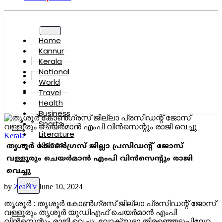
Home
Kannur
Kerala
National
World
Travel
Health
Business
Sports
Literature
Kerala
Videos
തൃശൂര്‍ കോണ്‍ഗ്രസ് ജില്ലാ പ്രസിഡന്റ് ജോസ്
വള്ളൂരും ചെയർമാൻ എംപി വിൻസെന്റും രാജി
വെച്ചു
X
by
ZealTv
June 10, 2024
തൃശൂർ : തൃശൂര്‍ കോണ്‍ഗ്രസ് ജില്ലാ പ്രസിഡന്റ് ജോസ്
വള്ളൂരും തൃശൂർ യുഡിഎഫ് ചെയർമാൻ എംപി
വിൻസെന്റും രാജി വെച്ചു. ലോക്സഭാ തിരഞ്ഞെടുപ്പിലേറ്റ