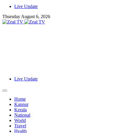
Live Update
Thursday August 6, 2026
Live Update
Home
Kannur
Kerala
National
World
Travel
Health