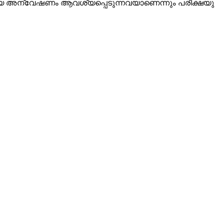
ു​മാ​യ അ​ന്വേ​ഷ​ണം ആ​വ​ശ്യ​പ്പെ​ടു​ന്ന​വ​യാ​ണെ​ന്നും പ​രീ​ക്ഷ​യു​