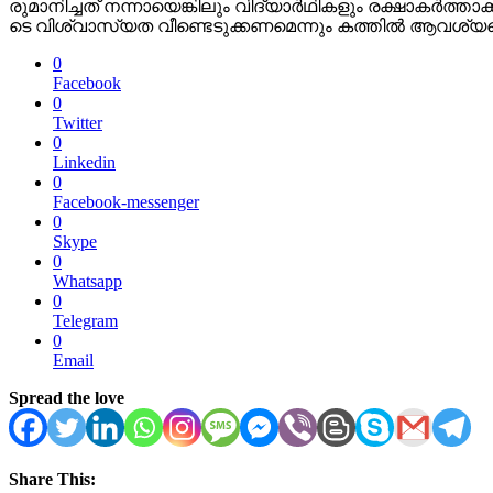
രു​മാ​നി​ച്ച​ത് ന​ന്നാ​യെ​ങ്കി​ലും വി​ദ്യാ​ർ​ഥി​ക​ളും ര​ക്ഷാ​ക​ർ​
ടെ വി​ശ്വാ​സ്യ​ത വീ​ണ്ടെ​ടു​ക്ക​ണ​മെ​ന്നും ക​ത്തി​ൽ ആ​വ​ശ്യ​പ്പ
0
Facebook
0
Twitter
0
Linkedin
0
Facebook-messenger
0
Skype
0
Whatsapp
0
Telegram
0
Email
Spread the love
Share This: