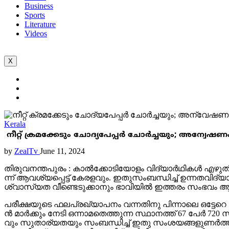
Business
Sports
Literature
Videos
X
Kerala
നീറ്റ് ക്ര​മ​ക്കേ​ടും ചോ​ദ്യ​പേ​പ്പ​ർ ചോ​ർ​ച്ച​യും; അന്വ
by
ZealTv
June 11, 2024
തി​രു​വ​ന​ന്ത​പു​രം : കാ​ൽ​ക്കോ​ടി​യോ​ളം വി​ദ്യാ​ർ​ഥി​ക​ൾ എ​ഴു​തി​
ന്ന്​ ആ​വ​ശ്യ​പ്പെ​ട്ട്​ കേ​ര​ള​വും. ഇ​തു​സം​ബ​ന്ധി​ച്ച്​ ഉ​ന്ന​ത​വി​ദ
ശ്വാ​സ്യ​ത വീ​ണ്ടെ​ടു​ക്കാ​നും ഭാ​വി​യി​ൽ ഇ​ത്ത​രം സം​ഭ​വം ആ​വ​ർ​
പ​രീ​ക്ഷ​യു​ടെ ഫ​ല​പ്ര​ഖ്യാ​പ​നം വ​ന്ന​തി​നു പി​ന്നാ​ലെ ഒ​ട്ടേ​റെ വി​
ൻ മാ​ർ​ക്കും നേ​ടി ഒ​ന്നാ​മ​തെ​ത്തു​ന്ന സ്ഥാ​ന​ത്ത് 67 പേ​ർ 720 
വും സു​താ​ര്യ​ത​യും സം​ബ​ന്ധി​ച്ച് ഇ​തു സം​ശ​യ​ങ്ങ​ളു​ണ​ർ​ത്തി.