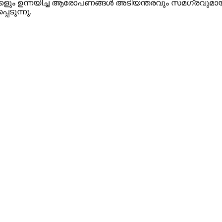
ത്താ​ക്ക​ളും ഉ​ന്ന​യി​ച്ച ആ​രോ​പ​ണ​ങ്ങ​ൾ അ​ടി​യ​ന്ത​ര​വും സ​മ​ഗ്ര​വ
െ​ടു​ന്നു.