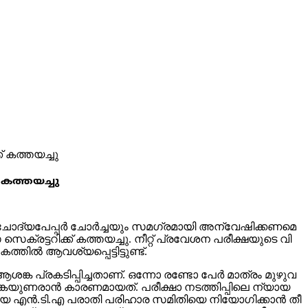
്​ കത്തയച്ചു
ടും ചോ​ദ്യ​പേ​പ്പ​ർ ചോ​ർ​ച്ച​യും സ​മ​ഗ്ര​മാ​യി അ​ന്വേ​ഷി​ക്ക​ണ​മെ​
​ക്ര​ട്ട​റി​ക്ക് ക​ത്ത​യ​ച്ചു. നീ​റ്റ് പ്ര​വേ​ശ​ന പ​രീ​ക്ഷ​യു​ടെ വി​
തി​ൽ ആ​വ​ശ്യ​പ്പെ​ട്ടി​ട്ടു​ണ്ട്.
ആ​ശ​ങ്ക പ്ര​ക​ടി​പ്പി​ച്ച​താ​ണ്. ഒ​ന്നോ ര​ണ്ടോ പേ​ർ മാ​ത്രം മു​ഴു​വ​
്ക​യു​ണ​രാ​ൻ കാ​ര​ണ​മാ​യ​ത്. പ​രീ​ക്ഷാ ന​ട​ത്തി​പ്പി​ലെ ന്യാ​യ​
യാ​യ എ​ൻ.​ടി.​എ പ​രാ​തി പ​രി​ഹാ​ര സ​മി​തി​യെ നി​യോ​ഗി​ക്കാ​ൻ തീ​