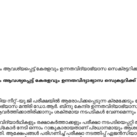
േഷണം ആവശ്യപ്പെട്ട്​ കേരളവും ഉന്നതവിദ്യാഭ്യാസ സെക്രട്ടറിക്ക
യ നീ​റ്റ് -യു.​ജി പ​രീ​ക്ഷ​യി​ൽ ആ​രോ​പി​ക്ക​പ്പെ​ടു​ന്ന ക്ര​മ​ക്കേ​
്യാ​ഭ്യാ​സ മ​ന്ത്രി ഡോ.​ആ​ർ. ബി​ന്ദു കേ​ന്ദ്ര ഉ​ന്ന​ത​വി​ദ്യാ​ഭ്യാ​സ സെ
ത്തി​ക്കാ​തി​രി​ക്കാ​നും ശ​ക്ത​മാ​യ ന​ട​പ​ടി​ക​ൾ വേ​ണ​മെ​ന്നും ക​ത്
ദ്യാ​ർ​ഥി​ക​ളും ര​ക്ഷാ​ക​ർ​ത്താ​ക്ക​ളും പ​രീ​ക്ഷാ ന​ട​പ​ടി​യെ​പ്പ​റ്റി 
സ്​​കോ​ർ നേ​ടി ഒ​ന്നാം റാ​ങ്കു​കാ​രാ​യ​താ​ണ് പ്ര​ധാ​ന​മാ​യും ആ​ശ​ങ
 ആ​ക്ഷേ​പ​ങ്ങ​ൾ പ​രി​ഗ​ണി​ച്ച് പ​രീ​ക്ഷാ ന​ട​ത്തി​പ്പ് ഏ​ജ​ൻ​സി​