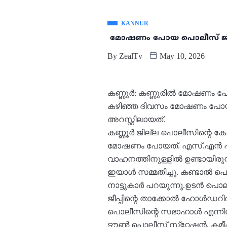
KANNUR
മോഷണം പോയ പൊലീസ് ജീപ്
By
ZealTv
May 10, 2026
കണ്ണൂർ: കണ്ണൂരിൽ മോഷണം പോയ
കഴിഞ്ഞ ദിവസം മോഷണം പോയത്.
അറസ്റ്റിലായത്.
കണ്ണൂർ ജില്ല പൊലീസിന്റെ ക
മോഷണം പോയത്. എസ്.എൻ പാർക്
വാഹനത്തിനുള്ളിൽ ഉണ്ടായിരുന
ഇയാൾ സമ്മതിച്ചു. കണ്ടാൽ പ
നാട്ടുകാർ പറയുന്നു.ഉടൻ പൊല
ജീപ്പിന്റെ താക്കോൽ ഹോൾഡറ
പൊലീസിന്റെ സഭാഹാൾ എന്നിവയ
ടൗൺ പൊലീസ് സ്‌റ്റേഷൻ, കമ