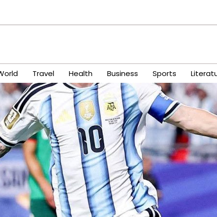
World
Travel
Health
Business
Sports
Literat