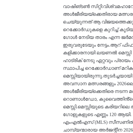
വാഷിങ്ടൺ സിറ്റി:വിശ്വമഹാവേദി
അൾജീരിയയ്ക്കെതിരായ മത്സ
ചെയ്യുന്നത് ആ വിജയത്തെക്കുറി
റെക്കോർഡുകളെ കുറിച്ച് കൂട
ഗോൾ നേടിയ താരം എന്ന ജർമൻ 
ഇരുവരുടേയും നേട്ടം.ആറ് ഫിഫ
കളിക്കാരനായി ലയണൽ മെസ്സി 
ഹാട്രിക് നേടു ഏറ്റവും പ്രായ
സ്ഥാപിച്ച റെക്കോർഡാണ് മറിക
മെസ്സിയായിരുന്നു.തുടർച്ചയാ
അവസാന മത്സരങ്ങളും 2026ലെ 
അൾജീരിയയ്ക്കെതിരെ നടന്ന മത്
റൊണാൾഡോ, കുവൈത്തിൻ്റെ ബദ
മെസ്സി.മെസ്സിയുടെ കരിയറിലെ 
ഗോളുകളുടെ എണ്ണം 120 ആയി. മ
എംഎൽഎസ് (MLS) സീസണിൽ 16 മ
ചാമ്പ്യന്മാരായ അർജന്റീന 202