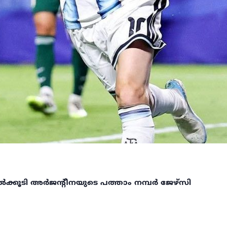
ക്കൂടി അർജന്റീനയുടെ പത്താം നമ്പർ ജേഴ്സി