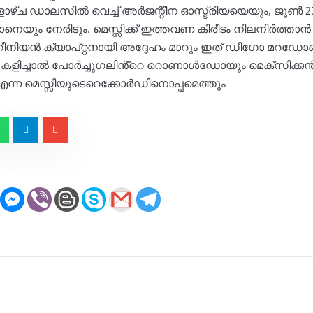
ളാഴ്‌ച ഡാലസിൽ വെച്ച് അർജന്റീന ഓസ്ട്രിയയെയും, ജൂൺ 27ന് 
ും നേരിടും. മെസ്സിക്ക് ഇത്തവണ കിരീടം നിലനിർത്താൻ 
നിയൻ ക്യാപ്റ്റനായി അദ്ദേഹം മാറും ഇത് ഡീഗോ മറഡോണയ
െ കളിച്ചാൽ പോർച്ചുഗലിൻ്റെ റൊണാൾഡോയും മെക്സിക്കൻ
ന്ന മെസ്സിയുടെറെക്കോർഡിനൊപ്പമെത്തും