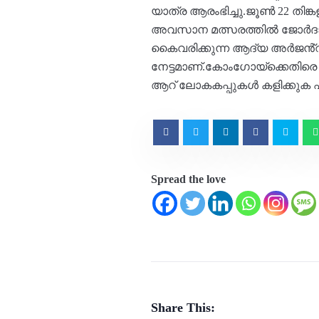
യാത്ര ആരംഭിച്ചു.ജൂൺ 22 തിങ്ക
അവസാന മത്സരത്തിൽ ജോർദാനെയ
കൈവരിക്കുന്ന ആദ്യ അർജൻ്റീ
നേട്ടമാണ്.കോംഗോയ്ക്കെതിര
ആറ് ലോകകപ്പുകൾ കളിക്കുക എ
Spread the love
Share This: