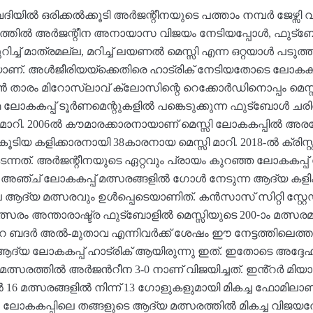
യിൽ ഒരിക്കൽക്കൂടി അർജന്റീനയുടെ പത്താം നമ്പർ ജേഴ്സി വിസ്
രത്തിൽ അർജന്റീന അനായാസ വിജയം നേടിയപ്പോൾ, ഫുട്
ച്ച് മാത്രമല്ല, മറിച്ച് ലയണൽ മെസ്സി എന്ന ഒറ്റയാൾ പടുത
ിയാണ്. അൾജീരിയയ്ക്കെതിരെ ഹാട്രിക് നേടിയതോടെ ലോകകപ
താരം മിറോസ്ലാവ് ക്ലോസിന്റെ റെക്കോർഡിനൊപ്പം മെസ്
 ലോകകപ്പ് ടൂർണമെന്റുകളിൽ പങ്കെടുക്കുന്ന ഫുട്ബോൾ ചര
മാറി. 2006ൽ കൗമാരക്കാരനായാണ് മെസ്സി ലോകകപ്പിൽ അരങ
ം കൂടിയ കളിക്കാരനായി 38കാരനായ മെസ്സി മാറി. 2018-ൽ ക
ടന്നത്. അർജന്റീനയുടെ ഏറ്റവും പ്രായം കുറഞ്ഞ ലോകകപ്പ
യി അഞ്ച് ലോകകപ്പ് മത്സരങ്ങളിൽ ഗോൾ നേടുന്ന ആദ്യ കളിക
ആദ്യ മത്സരവും ഉൾപ്പെടെയാണിത്. കൻസാസ് സിറ്റി സ്റ്റ
സരം അന്താരാഷ്ട്ര ഫുട്ബോളിൽ മെസ്സിയുടെ 200-ാം മത്സരമായി
ർ അൽ-മുതാവ എന്നിവർക്ക് ശേഷം ഈ നേട്ടത്തിലെത്തുന്
ആദ്യ ലോകകപ്പ് ഹാട്രിക് ആയിരുന്നു ഇത്. ഇതോടെ അദ്ദേഹത
ത്സരത്തിൽ അർജൻറീന 3-0 നാണ് വിജയിച്ചത്. ഇൻ്റർ മിയാമ
ത്സരങ്ങളിൽ നിന്ന് 13 ഗോളുകളുമായി മികച്ച ഫോമിലാണ്.
6 ലോകകപ്പിലെ തങ്ങളുടെ ആദ്യ മത്സരത്തിൽ മികച്ച വിജയത്