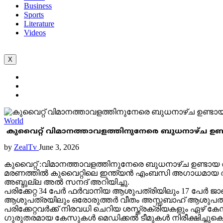
Business
Sports
Literature
Videos
X
World
കുവൈറ്റ് വിമാനത്താവളത്തിനുനേരെ ബുധനാഴ്ച ഉണ്ട
by
ZealTv
June 3, 2026
കുവൈറ്റ് :വിമാനത്താവളത്തിനുനേരെ ബുധനാഴ്ച ഉണ്ടായ 
മരണത്തിൽ കുവൈറ്റിലെ ഇന്ത്യൻ എംബസി അഗാധമായ അനുശ
അബ്ദുല്ല അൽ സനദ് അറിയിച്ചു.
പരിക്കേറ്റ 34 പേർ ഫർവാനിയ ആശുപത്രിയിലും 17 പേര്‍
ആശുപത്രയിലും ഒരോരുത്തർ വീതം അസ്സബാഹ് ആശുപത്ര
പരിക്കേറ്റവർക്ക് നിരവധി ചെറിയ ശസ്ത്രക്രിയകളും ഏഴ
ഗുരുതരമായ കേസുകൾ മെഡിക്കൽ ടീമുകൾ നിരീക്ഷിച്ചുകൊ