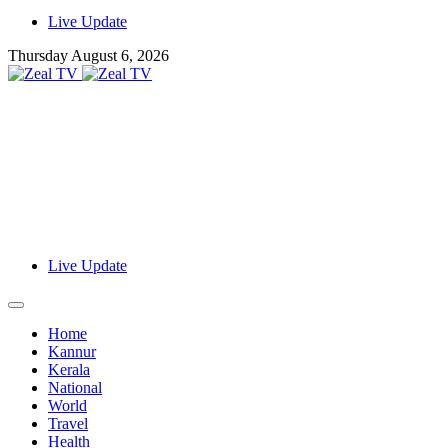
Live Update
Thursday August 6, 2026
Live Update
Home
Kannur
Kerala
National
World
Travel
Health