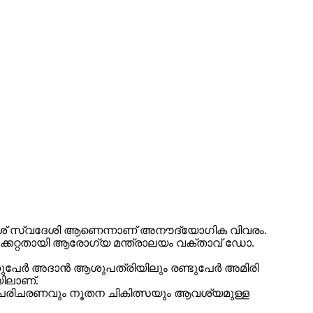
്രദേശ് സ്വദേശി ആണെന്നാണ് അനൗദ്യോഗിക വിവരം.
കേറ്റതായി ആരോഗ്യ മന്ത്രാലയം വക്താവ് ഡോ.
ന്നുപേർ അദാൻ ആശുപത്രിയിലും രണ്ടുപേർ അമിരി
ിലാണ്.
ീവ്രപരിചരണവും നൂതന ചികിത്സയും ആവശ്യമുള്ള