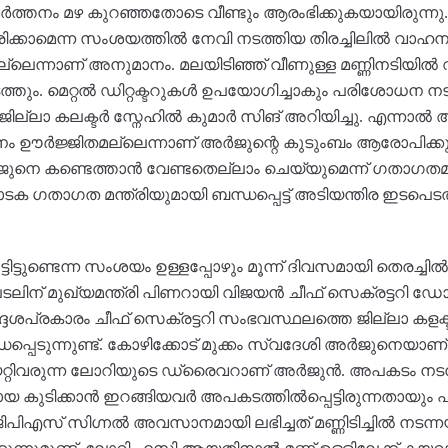
്രവർ‌ത്തനം മഴ കുറഞ്ഞതോടെ വീണ്ടും ആരംഭിക്കുകയായിരുന്നു
രിക്കാമെന്ന സംശയത്തിൽ നേവി നടത്തിയ തിരച്ചിലിൽ വാഹന
ടില്ലെന്നാണ് അനുമാനം. മലയിടിഞ്ഞ് വീണുള്ള മണ്ണിനടിയിൽ വ
ും. മെറ്റൽ ഡിറ്റക്ടറുകൾ ഉപയോഗിച്ചാകും പരിശോധന നട
ില്ലാ കലക്ടർ സ്നേഹിൽ കുമാർ സിങ് അറിയിച്ചു. എന്നാൽ 
തനം ഊർജ്ജിതമല്ലെന്നാണ് അർജുന്റെ കുടുംബം ആരോപിക്കുന
െ കണ്ടെത്താൻ വേണ്ടതെല്ലാം ചെയ്യുമെന്ന് ഗതാഗതമന
 ഗതാഗത മന്ത്രിയുമായി ബന്ധപ്പെട്ട് അടിയന്തിര ഇടപെടൽ ആവ
ട്ടുണ്ടെന്ന സംശയം ഉള്ളപ്പോഴും മൂന്ന് ദിവസമായി തെരച്ചിൽ
ിന് മുഖ്യമന്ത്രി പിണറായി വിജയൻ ചീഫ് സെക്രട്ടറി ഡോ
ദ്ദേശപ്രകാരം ചീഫ് സെക്രട്ടറി സംഭവസ്ഥലത്തെ ജില്ലാ കള
ധപ്പെടുന്നുണ്ട്. കോഴിക്കോട് മുക്കം സ്വദേശി അര്‍ജുനെയാ
കയറ്റിവരുന്ന ലോറിയുടെ ഡ്രൈവറാണ് അർജുൻ. അപകടം നടന്ന
ായ കുടിക്കാൻ ഇറങ്ങിയവർ അപകടത്തിൽപ്പെട്ടിരുന്നതായു
ജിപിഎസ് സിഗ്നൽ അവസാനമായി ലഭിച്ചത് മണ്ണിടിച്ചിൽ നടന്ന