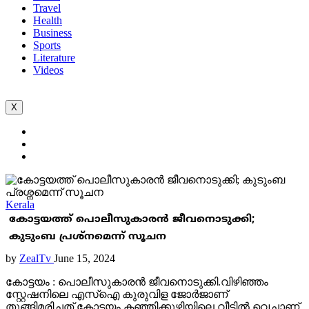
Travel
Health
Business
Sports
Literature
Videos
X
Kerala
കോട്ടയത്ത് പൊലീസുകാരൻ ജീവനൊടുക്കി;
കുടുംബ പ്രശ്നമെന്ന് സൂചന
by
ZealTv
June 15, 2024
കോട്ടയം : പൊലീസുകാരൻ ജീവനൊടുക്കി.വിഴിഞ്ഞം
സ്റ്റേഷനിലെ എസ്ഐ കുരുവിള ജോർജാണ്
തൂങ്ങിമരിച്ചത്.കോട്ടയം കഞ്ഞിക്കുഴിയിലെ വീട്ടിൽ വെച്ചാണ്