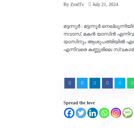
By
ZealTv
July 21, 2024
മട്ടന്നൂർ : മട്ടന്നൂർ നെല്ലൂന്
നവാസ്, മകൻ യാസിൻ എന്നിവരാണ
യാസിനും ആശുപത്രിയിൽ എത്തിച്
എന്നിവരെ കണ്ണൂരിലെ സ്വകാര്
Spread the love