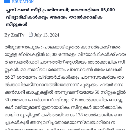
EDUCATION
പ്ലസ് വൺ സീറ്റ് പ്രതിസന്ധി; മലബാറിലെ 65,000
വിദ്യാർഥികൾക്കും അഭയം താൽക്കാലിക
സീറ്റുകൾ
By
ZealTv
July 13, 2024
തി​രു​വ​ന​ന്ത​പു​രം : പാ​ല​ക്കാ​ട്​ മു​ത​ൽ കാ​സ​ർ​കോ​ട്​ വ​രെ​
യു​ള്ള ജി​ല്ല​ക​ളി​ൽ 65,000ത്തോ​ളം വി​ദ്യാ​ർ​ഥി​ക​ൾ​ക്ക് ഹ​യ​
ർ സെ​ക്ക​ൻ​ഡ​റി പ​ഠ​ന​ത്തി​ന്​ ആ​ശ്ര​യം താ​ൽ​ക്കാ​ലി​ക സീ​
റ്റു​ക​ൾ. മ​ല​ബാ​റി​ലെ മൊ​ത്തം പ്ല​സ്​ വ​ൺ അ​പേ​ക്ഷ​ക​രി​
ൽ 27 ശ​ത​മാ​നം വി​ദ്യാ​ർ​ഥി​ക​ൾ​ക്കും പ​ഠ​ന​സൗ​ക​ര്യം താ​
ൽ​ക്കാ​ലി​കാ​ടി​സ്ഥാ​ന​ത്തി​ലാ​ണെ​ന്ന്​ ചു​രു​ക്കം. ​ഹ​യ​ർ സെ​
ക്ക​ൻ​ഡ​റി ബാ​ച്ചു​ക​ളി​ൽ അ​നു​വ​ദ​നീ​യ​മാ​യ 50 സീ​റ്റു​ക​ളി​ൽ
30 ശ​ത​മാ​നം വ​ർ​ധ​ന​വ്​ വ​ഴി​യും 316 താ​ൽ​ക്കാ​ലി​ക ബാ​ച്ചു​
ക​ൾ വ​ഴി​യു​മാ​ണ്​ ഇ​ത്ര​യ​ധി​കം സീ​റ്റു​ക​ൾ താ​ൽ​ക്കാ​ലി​ക​
മാ​യി സൃ​ഷ്ടി​ച്ച​ത്. ക​ഴി​ഞ്ഞ​ദി​വ​സം 138 താ​ൽ​ക്കാ​ലി​ക ബാ​
ച്ചു​ക​ൾ​കൂ​ടി അ​നു​വ​ദി​ച്ച​തോ​ടെ​യാ​ണ്​ മ​ല​ബാ​റി​ലെ ന​
ല്ലൊ​രു ശ​ത​മാ​നം കു​ട്ടി​ക​ളും താ​ൽ​ക്കാ​ലി​ക സീ​റ്റി​ൽ അ​ഭ​