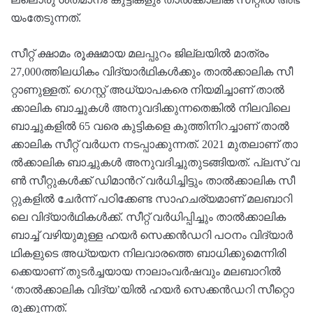
യം​തേ​ടു​ന്ന​ത്.
സീ​റ്റ്​ ക്ഷാ​മം രൂ​ക്ഷ​മാ​യ മ​ല​പ്പു​റം ജി​ല്ല​യി​ൽ മാ​ത്രം
27,000ത്തി​ല​ധി​കം വി​ദ്യാ​ർ​ഥി​ക​ൾ​ക്കും താ​ൽ​ക്കാ​ലി​ക സീ​
റ്റാ​ണു​ള്ള​ത്​. ഗെ​സ്റ്റ്​ അ​ധ്യാ​പ​ക​രെ നി​യ​മി​ച്ചാ​ണ്​ താ​ൽ​
ക്കാ​ലി​ക ബാ​ച്ചു​ക​ൾ അ​നു​വ​ദി​ക്കു​ന്ന​തെ​ങ്കി​ൽ നി​ല​വി​ലെ
ബാ​ച്ചു​ക​ളി​ൽ 65 വ​രെ കു​ട്ടി​ക​ളെ കു​ത്തി​നി​റ​ച്ചാ​ണ്​ താ​ൽ​
ക്കാ​ലി​ക സീ​റ്റ്​ വ​ർ​ധ​ന ന​ട​പ്പാ​ക്കു​ന്ന​ത്. 2021 ​മു​ത​ലാ​ണ്​ താ​
ൽ​ക്കാ​ലി​ക ബാ​ച്ചു​ക​ൾ അ​നു​വ​ദി​ച്ചു​തു​ട​ങ്ങി​യ​ത്. പ്ല​സ്​ വ​
ൺ സീ​റ്റു​ക​ൾ​ക്ക്​ ഡി​മാ​ന്‍റ്​ വ​ർ​ധി​ച്ചി​ട്ടും താ​ൽ​ക്കാ​ലി​ക സീ​
റ്റു​ക​ളി​ൽ ചേ​ർ​ന്ന്​ പ​ഠി​ക്കേ​ണ്ട സാ​ഹ​ച​ര്യ​മാ​ണ്​ മ​ല​ബാ​റി​
ലെ വി​ദ്യാ​ർ​ഥി​ക​ൾ​ക്ക്. സീ​റ്റ്​ വ​ർ​ധി​പ്പി​ച്ചും താ​ൽ​ക്കാ​ലി​ക
ബാ​ച്ച്​ വ​ഴി​യു​മു​ള്ള ഹ​യ​ർ സെ​ക്ക​ൻ​ഡ​റി പ​ഠ​നം വി​ദ്യാ​ർ​
ഥി​ക​ളു​ടെ അ​ധ്യ​യ​ന നി​ല​വാ​ര​ത്തെ ബാ​ധി​ക്കു​മെ​ന്നി​രി​
ക്കെ​യാ​ണ്​ തു​ട​ർ​ച്ച​യാ​യ നാ​ലാം​വ​ർ​ഷ​വും മ​ല​ബാ​റി​ൽ
‘താ​ൽ​ക്കാ​ലി​ക വി​ദ്യ’​യി​ൽ ഹ​യ​ർ സെ​ക്ക​ൻ​ഡ​റി സീ​റ്റൊ​
രു​ക്കു​ന്ന​ത്.