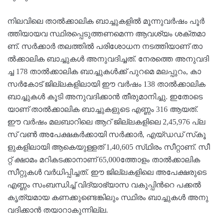
നി​ല​വി​ലെ താ​ൽ​ക്കാ​ലി​ക ബാ​ച്ചു​ക​ളി​ൽ മൂ​ന്നു​വ​ർ​ഷം പൂ​ർ​
ത്തി​യാ​യ​വ സ്ഥി​ര​പ്പെ​ടു​ത്ത​ണ​മെ​ന്ന ആ​വ​ശ്യം ശ​ക്ത​മാ​
ണ്. സ​ർ​ക്കാ​ർ ത​ല​ത്തി​ൽ പ​രി​ശോ​ധ​ന ന​ട​ത്തി​യാ​ണ്​ താ​
ൽ​ക്കാ​ലി​ക ബാ​ച്ചു​ക​ൾ അ​നു​വ​ദി​ച്ച​ത്. നേ​ര​ത്തെ അ​നു​വ​ദി​
ച്ച 178 താ​ൽ​ക്കാ​ലി​ക ബാ​ച്ചു​ക​ൾ​ക്ക്​ പു​റ​മെ ​മ​ല​പ്പു​റം, കാ​
സ​ർ​കോ​ട്​ ജി​ല്ല​ക​ളി​ലാ​യി ഈ ​വ​ർ​ഷം 138 താ​ൽ​ക്കാ​ലി​ക
ബാ​ച്ചു​ക​ൾ കൂ​ടി അ​നു​വ​ദി​ക്കാ​ൻ തീ​രു​മാ​നി​ച്ചു. ഇ​തോ​ടെ​
യാ​ണ്​ താ​ൽ​ക്കാ​ലി​ക ബാ​ച്ചു​ക​ളു​ടെ എ​ണ്ണം 316 ആ​യ​ത്.
ഈ ​വ​ർ​ഷം മ​ല​ബാ​റി​ലെ ആ​റ്​ ജി​ല്ല​ക​ളി​ലെ 2,45,976 പ്ല​
സ്​ വ​ൺ അ​പേ​ക്ഷ​ക​ർ​ക്കാ​യി സ​ർ​ക്കാ​ർ, എ​യ്​​ഡ​ഡ്​ സ്​​കൂ​
ളു​ക​ളി​ലാ​യി ആ​കെ​യു​ള്ള​ത് 1,40,605 സ്​​ഥി​രം സീ​റ്റാ​ണ്. സീ​
റ്റ്​ ക്ഷാ​മം മ​റി​ക​ട​ക്കാ​നാ​ണ്​ 65,000ത്തോ​ളം താ​ൽ​ക്കാ​ലി​ക
സീ​റ്റു​ക​ൾ വ​ർ​ധി​പ്പി​ച്ച​ത്. ​ഈ ​ജി​ല്ല​ക​ളി​ലെ അ​പേ​ക്ഷ​രു​ടെ
എ​ണ്ണം സം​ബ​ന്ധി​ച്ച്​ വി​ദ്യാ​ഭ്യാ​സ വ​കു​പ്പി​ന്‍റെ പ​ക്ക​ൽ
കൃ​ത്യ​മാ​യ ക​ണ​ക്കു​​ണ്ടെ​ങ്കി​ലും സ്ഥി​രം ബാ​ച്ചു​ക​ൾ അ​നു​
വ​ദി​ക്കാ​ൻ ത​യാ​റാ​കു​ന്നി​ല്ല.