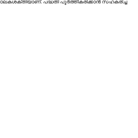
ലകശക്തിയാണ്. പദ്ധതി പൂര്‍ത്തീകരിക്കാന്‍ സഹകരിച്ച