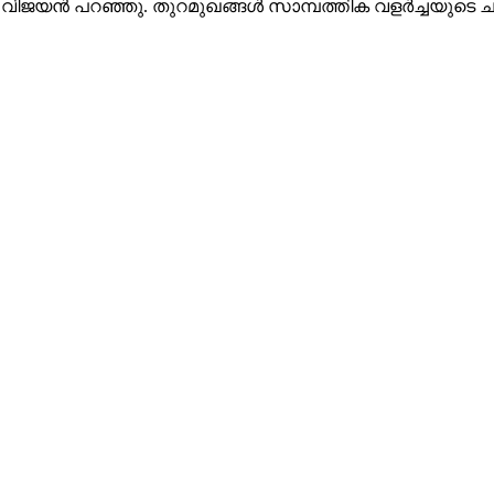
യി വിജയൻ പറഞ്ഞു. തുറമുഖങ്ങൾ സാമ്പത്തിക വളർച്ചയുടെ ചാ