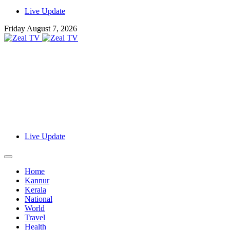
Live Update
Friday August 7, 2026
Live Update
Home
Kannur
Kerala
National
World
Travel
Health