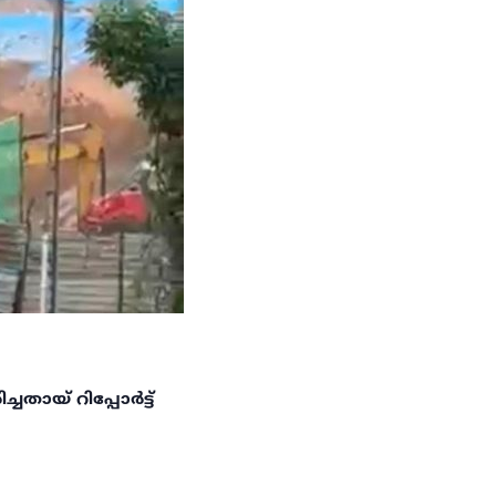
തായ് റിപ്പോർട്ട്