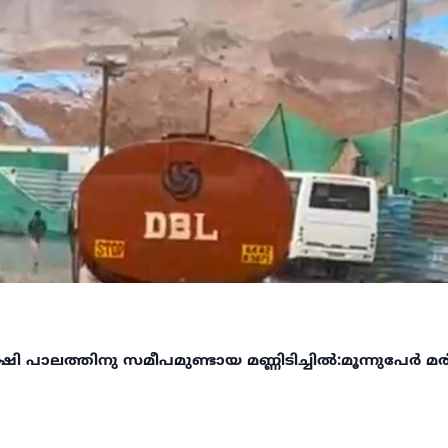
 പാലത്തിനു സമീപമുണ്ടായ മണ്ണിടിച്ചിൽ:മൂന്നുപേർ മരിച്ച