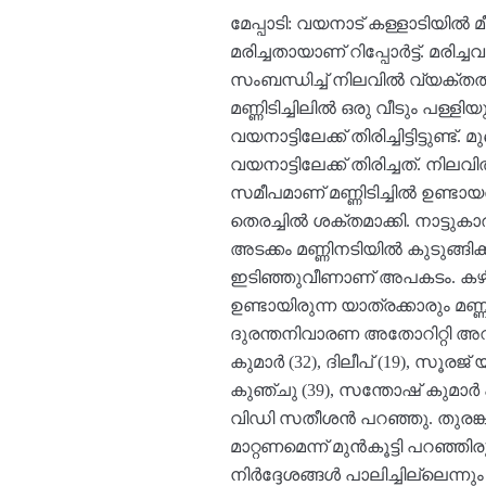
മേപ്പാടി: വയനാട് കള്ളാടിയിൽ 
മരിച്ചതായാണ് റിപ്പോർട്ട്. മരി
സംബന്ധിച്ച് നിലവിൽ വ്യക്തതയ
മണ്ണിടിച്ചിലിൽ ഒരു വീടും പള
വയനാട്ടിലേക്ക് തിരിച്ചിട്ടിട്ടു
വയനാട്ടിലേക്ക് തിരിച്ചത്. നി
സമീപമാണ് മണ്ണിടിച്ചിൽ ഉണ്ടായത
തെരച്ചിൽ ശക്തമാക്കി. നാട്ട
അടക്കം മണ്ണിനടിയിൽ കുടുങ്ങിക്ക
ഇടിഞ്ഞുവീണാണ് അപകടം. കഴ
ഉണ്ടായിരുന്ന യാത്രക്കാരും മണ
ദുരന്തനിവാരണ അതോറിറ്റി അറി
കുമാർ (32), ദിലീപ് (19), സൂരജ്
കുഞ്ചു (39), സന്തോഷ് കുമാർ
വിഡി സതീശൻ പറഞ്ഞു. തുരങ്കപാത
മാറ്റണമെന്ന് മുൻകൂട്ടി പറഞ്ഞിര
നിർദ്ദേശങ്ങൾ പാലിച്ചില്ലെന്നും 