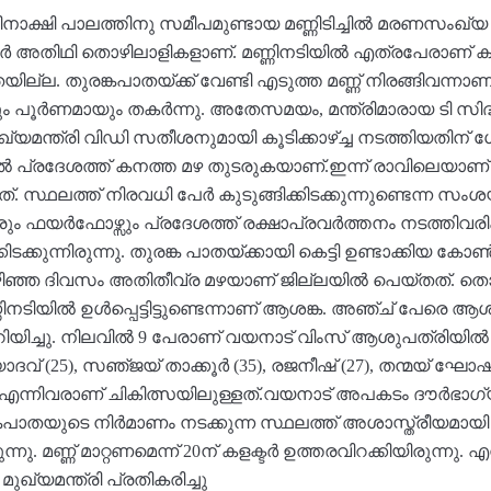
മീനാക്ഷി പാലത്തിനു സമീപമുണ്ടായ മണ്ണിടിച്ചിൽ മരണസംഖ്യ 
ച്ചവർ അതിഥി തൊഴിലാളികളാണ്. മണ്ണിനടിയിൽ എത്രപേരാണ് കുടുങ
ില്ല. തുരങ്കപാതയ്ക്ക് വേണ്ടി എടുത്ത മണ്ണ് നിരങ്ങിവന്ന
്ളിയും പൂർണമായും തകർന്നു. അതേസമയം, മന്ത്രിമാരായ ടി സി
ണ്ട്. മുഖ്യമന്ത്രി വിഡി സതീശനുമായി കൂടിക്കാഴ്ച്ച നടത്തിയതിന
ലവിൽ പ്രദേശത്ത് കനത്ത മഴ തുടരുകയാണ്.ഇന്ന് രാവിലെയാണ് 
്. സ്ഥലത്ത് നിരവധി പേർ കുടുങ്ങിക്കിടക്കുന്നുണ്ടെന്ന സംശ
ുകാരും ഫയർഫോഴ്സും പ്രദേശത്ത് രക്ഷാപ്രവർത്തനം നടത്തി
ിടക്കുന്നിരുന്നു. തുരങ്ക പാതയ്ക്കായി കെട്ടി ഉണ്ടാക്കിയ കോൺ
ിഞ്ഞ ദിവസം അതിതീവ്ര മഴയാണ് ജില്ലയിൽ പെയ്തത്. ത
്ണിനടിയിൽ ഉൾപ്പെട്ടിട്ടുണ്ടെന്നാണ് ആശങ്ക. അഞ്ച് പേരെ 
യിച്ചു. നിലവിൽ 9 പേരാണ് വയനാട് വിംസ് ആശുപത്രിയിൽ ച
 യാദവ് (25), സഞ്‌ജയ് താക്കൂർ (35), രജനീഷ് (27), തന്മയ് ഘോഷ
 എന്നിവരാണ് ചികിത്സയിലുള്ളത്.വയനാട് അപകടം ദൗർഭാ​ഗ്യക
യുടെ നിർമാണം നടക്കുന്ന സ്ഥലത്ത് അശാസ്ത്രീയമായി കൂട്ടി
ുന്നു. മണ്ണ് മാറ്റണമെന്ന് 20ന് കളക്ടർ ഉത്തരവിറക്കിയിരുന്നു
‌മുഖ്യമന്ത്രി പ്രതികരിച്ചു